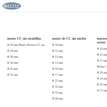
motor CC sin escobillas
motor de CC sin núcleo
motorr
rectos
Φ 16 mm Motor eléctrico CC sin escobillas inrunner con controlador
Φ 10 mm
Φ 10 m
Φ 24 mm
Φ 12 mm
Φ 12 m
Φ 28 mm
Φ 13 mm
Φ 13 m
Φ 36 mm
Φ 15 mm
Φ 42 mm
Φ 16 mm
Φ 20 m
Φ 52 mm
Φ 17 mm
Φ 24 m
Φ 22 mm
Φ 25 m
Φ 32 mm
Φ 37 m
Φ 35 mm
Φ 40 mm