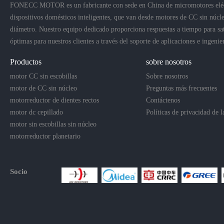
FONECC MOTOR es un fabricante con sede en China de micromotores eléctri
dispositivos domésticos inteligentes, que van desde motores de CC sin núc
diámetro. Nuestro equipo dedicado proporciona respuestas a tiempo para sat
óptimas para nuestros clientes a través del soporte de aplicaciones e ingenie
Productos
sobre nosotros
motor CC sin escobillas
Sobre nosotros
motor de CC sin núcleo
Preguntas más frecuentes
motorreductor de dientes rectos
Contáctenos
motor dc cepillado
Políticas de privacidad de 
motor sin escobillas sin núcleo
motorreductor planetario
Socio