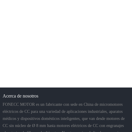
Acerca de nosotros
FONECC MOTOR es un fabricante con sede en China de micromotores
eléctricos de CC para una variedad de aplicaciones industriales, aparatos
médicos y dispositivos domésticos inteligentes, que van desde motores de
CC sin núcleo de Ø 8 mm hasta motores eléctricos de CC con engranajes