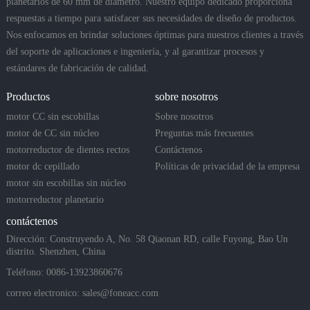
planetarios de 60 mm de diámetro. Nuestro equipo dedicado proporciona
respuestas a tiempo para satisfacer sus necesidades de diseño de productos.
Nos enfocamos en brindar soluciones óptimas para nuestros clientes a través
del soporte de aplicaciones e ingeniería, y al garantizar procesos y
estándares de fabricación de calidad.
Productos
sobre nosotros
motor CC sin escobillas
Sobre nosotros
motor de CC sin núcleo
Preguntas más frecuentes
motorreductor de dientes rectos
Contáctenos
motor dc cepillado
Políticas de privacidad de la empresa
motor sin escobillas sin núcleo
motorreductor planetario
contáctenos
Dirección: Construyendo A, No. 58 Qiaonan RD, calle Fuyong, Bao Un
distrito. Shenzhen, China
Teléfono: 0086-13923860676
correo electronico:
sales@foneacc.com