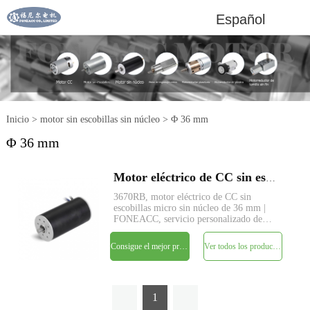
Español
Inicio
>
motor sin escobillas sin núcleo
>
Φ 36 mm
Φ 36 mm
Motor eléctrico de CC sin escobillas sin núcleo micro FA3670RB de 36 mm
3670RB, motor eléctrico de CC sin
escobillas micro sin núcleo de 36 mm |
FONEACC, servicio personalizado de
parámetros disponible.
Consigue el mejor precio
Ver todos los productos
1