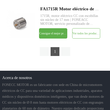
FA1715R Motor eléctrico de CC con cepillo micro sin núcleo de 17 mm
1715R, motor eléctrico CC con escobillas
sin núcleo de 17 mm | FONEACC
MOTOR, servicio personalizado de
parámetros disponible.
Consigue el mejor precio
Ver todos los productos
1
Acerca de nosotros
FONECC MOTOR es un fabricante con sede en China de micromotores
eléctricos de CC para una variedad de aplicaciones industriales, aparatos
médicos y dispositivos domésticos inteligentes, que van desde motores de
CC sin núcleo de Ø 8 mm hasta motores eléctricos de CC con engranajes
planetarios de 60 mm de diámetro. Nuestro equipo dedicado proporciona