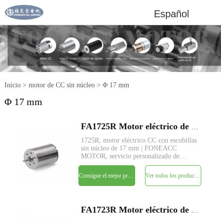
Español
Inicio
>
motor de CC sin núcleo
>
Φ 17 mm
Φ 17 mm
FA1725R Motor eléctrico de CC con cepillo sin núcleo micro de 17 mm
1725R, motor eléctrico CC con escobillas
sin núcleo de 17 mm | FONEACC
MOTOR, servicio personalizado de
parámetros disponible.
Consigue el mejor precio
Ver todos los productos
FA1723R Motor eléctrico de CC con cepillo micro sin núcleo de 17 mm