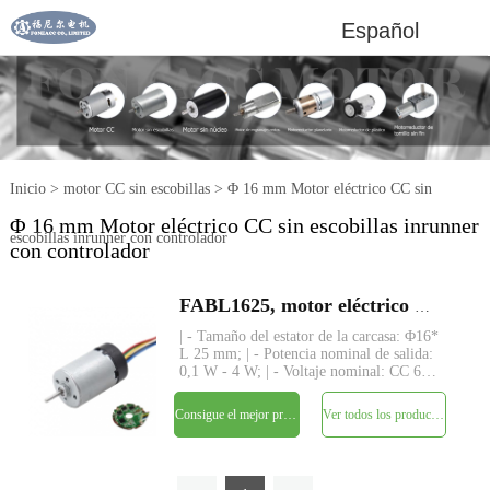
Español
Inicio
>
motor CC sin escobillas
>
Φ 16 mm Motor eléctrico CC sin
Φ 16 mm Motor eléctrico CC sin escobillas inrunner
escobillas inrunner con controlador
con controlador
FABL1625, motor eléctrico CC sin escobillas de rotor interior pequeño de 16 mm
| - Tamaño del estator de la carcasa: Φ16*
L 25 mm; | - Potencia nominal de salida:
0,1 W - 4 W; | - Voltaje nominal: CC 6V
- 24V; | - Par nominal: Máx. 15 gf-cm; | -
Conductor: controlador incorporado con
Consigue el mejor precio
Ver todos los productos
3 sensores de pasillo | - Eje : Φ2mm,
largo