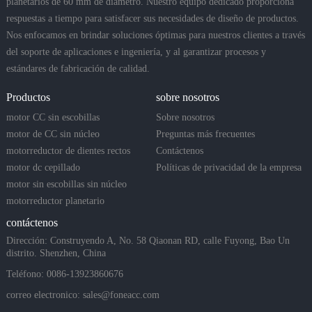
planetarios de 60 mm de diámetro. Nuestro equipo dedicado proporciona
respuestas a tiempo para satisfacer sus necesidades de diseño de productos.
Nos enfocamos en brindar soluciones óptimas para nuestros clientes a través
del soporte de aplicaciones e ingeniería, y al garantizar procesos y
estándares de fabricación de calidad.
Productos
sobre nosotros
motor CC sin escobillas
Sobre nosotros
motor de CC sin núcleo
Preguntas más frecuentes
motorreductor de dientes rectos
Contáctenos
motor dc cepillado
Políticas de privacidad de la empresa
motor sin escobillas sin núcleo
motorreductor planetario
contáctenos
Dirección: Construyendo A, No. 58 Qiaonan RD, calle Fuyong, Bao Un
distrito. Shenzhen, China
Teléfono: 0086-13923860676
correo electronico:
sales@foneacc.com