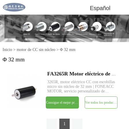
Español
Inicio
>
motor de CC sin núcleo
>
Φ 32 mm
Φ 32 mm
FA3265R Motor eléctrico de CC con cepillo micro sin núcleo de 32 mm
3265R, motor eléctrico CC con escobillas
micro sin núcleo de 32 mm | FONEACC
MOTOR, servicio personalizado de
parámetros disponible.
Consigue el mejor precio
Ver todos los productos
1