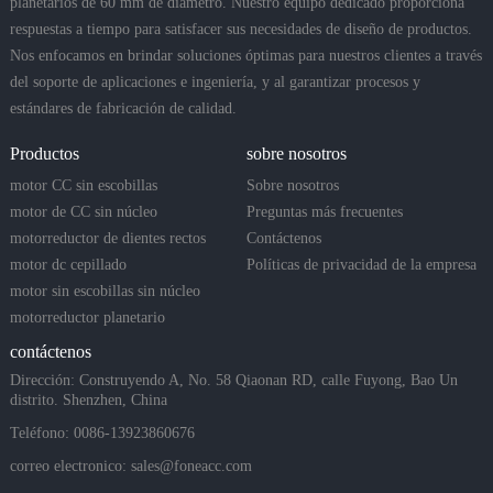
planetarios de 60 mm de diámetro. Nuestro equipo dedicado proporciona
respuestas a tiempo para satisfacer sus necesidades de diseño de productos.
Nos enfocamos en brindar soluciones óptimas para nuestros clientes a través
del soporte de aplicaciones e ingeniería, y al garantizar procesos y
estándares de fabricación de calidad.
Productos
sobre nosotros
motor CC sin escobillas
Sobre nosotros
motor de CC sin núcleo
Preguntas más frecuentes
motorreductor de dientes rectos
Contáctenos
motor dc cepillado
Políticas de privacidad de la empresa
motor sin escobillas sin núcleo
motorreductor planetario
contáctenos
Dirección: Construyendo A, No. 58 Qiaonan RD, calle Fuyong, Bao Un
distrito. Shenzhen, China
Teléfono: 0086-13923860676
correo electronico:
sales@foneacc.com