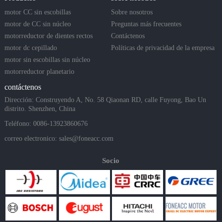
motor CC sin escobillas
Sobre nosotros
motor de CC sin núcleo
Preguntas más frecuentes
motorreductor de dientes rectos
Contáctenos
motor dc cepillado
Políticas de privacidad de la empresa
motor sin escobillas sin núcleo
motorreductor planetario
contáctenos
Dirección: Construyendo A, No. 58 Qiaonan RD, calle Fuyong, Bao Un
distrito. Shenzhen, China
Teléfono: 0086-13923860676
correo electronico:
sales@foneacc.com
Socio