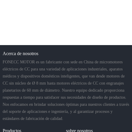
Acerca de nosotros
FONECC MOTOR es un fabricante con sede en China de micromotores
eléctricos de CC para una variedad de aplicaciones industriales, aparatos
médicos y dispositivos domésticos inteligentes, que van desde motores de
CC sin núcleo de Ø 8 mm hasta motores eléctricos de CC con engranajes
planetarios de 60 mm de diámetro. Nuestro equipo dedicado proporciona
respuestas a tiempo para satisfacer sus necesidades de diseño de productos.
Nos enfocamos en brindar soluciones óptimas para nuestros clientes a través
del soporte de aplicaciones e ingeniería, y al garantizar procesos y
estándares de fabricación de calidad.
Productos
sobre nosotros