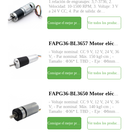
1.relación de engranajes: 3,7-3736; 2.
Velocidad: 10-1500 RPM; 3. Voltaje: 3 V
a 24 V CC; 4. Par de salida: de
5kg.cm~150kg.cm; 5. Estructura de
engranajes planetarios con eje de
Consigue el mejor precio
Ver todos los productos
transmisión concéntrico; 6. Gran par y
bajo nivel de ruido; 7. Codific
FAPG36-BL3657 Motor eléctrico de CC con reductor planetario de metal pequeño de 36 mm
- Voltaje nominal: CC 9 V, 12 V, 24 V, 36
V; - Par nominal: Máx. 150 kgf-cm ; -
Tamaño : Φ36* L TBD ; - Eje : Φ8mm
D-cut 1mm; - Control: controlador
incorporado / sensor de pasillo W; -
Consigue el mejor precio
Ver todos los productos
MOQ: 500 piezas
FAPG36-BL3650 Motor eléctrico de CC con reductor planetario de metal pequeño de 36 mm
- Voltaje nominal: CC 9 V, 12 V, 24 V, 36
V; - Par nominal: Máx. 140 kgf-cm ; -
Tamaño : Φ36* L TBD ; - Eje : Φ8mm
D-cut 1mm; - Control: Placa de
controlador integrada con sensores de
Consigue el mejor precio
Ver todos los productos
pasillo; - MOQ: 500 piezas