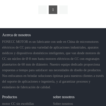
1
Acerca de nosotros
FONECC MOTOR es un fabricante con sede en China de micromotores
eléctricos de CC para una variedad de aplicaciones industriales, aparatos
médicos y dispositivos domésticos inteligentes, que van desde motores de
CC sin núcleo de Ø 8 mm hasta motores eléctricos de CC con engranajes
planetarios de 60 mm de diámetro. Nuestro equipo dedicado proporciona
respuestas a tiempo para satisfacer sus necesidades de diseño de productos.
Nos enfocamos en brindar soluciones óptimas para nuestros clientes a través
del soporte de aplicaciones e ingeniería, y al garantizar procesos y
estándares de fabricación de calidad.
Productos
sobre nosotros
motor CC sin escobillas
Sobre nosotros