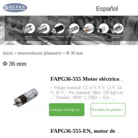
Español
Inicio
>
motorreductor planetario
>
Φ 36 mm
Φ 36 mm
FAPG36-555 Motor eléctrico de CC con reductor planetario de metal pequeño de 36 mm
- Voltaje nominal: CC 6 V, 9 V, 12 V, 24
V, 36 V; - Par nominal: Máx. 120 kgf-cm
; - Tamaño : Φ36* L TBD ; - Eje :
Φ8mm D-cut 1mm; - Codificador:
Codificador magnético; - MOQ: 500
Consigue el mejor precio
Ver todos los productos
piezas
FAPG36-555-EN, motor de CC de imán permanente con engranaje planetario de 36 mm de diámetro externo con codificador magnético