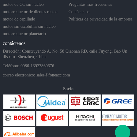
motor de CC sin núcleo
Preguntas más frecuentes
motorreductor de dientes rectos
Contáctenos
motor dc cepillado
Políticas de privacidad de la empresa
motor sin escobillas sin núcleo
motorreductor planetario
contáctenos
Dirección: Construyendo A, No. 58 Qiaonan RD, calle Fuyong, Bao Un
distrito. Shenzhen, China
Teléfono: 0086-13923860676
correo electronico:
sales@foneacc.com
Socio