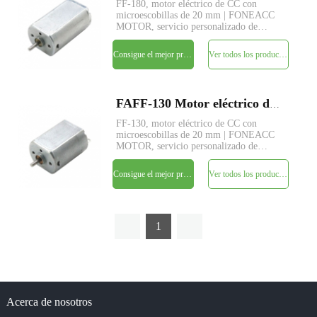
FF-180, motor eléctrico de CC con
microescobillas de 20 mm | FONEACC
MOTOR, servicio personalizado de
parámetros disponible.
Consigue el mejor precio
Ver todos los productos
FAFF-130 Motor eléctrico de corriente continua con micro cepillo de 20 mm de diámetro
FF-130, motor eléctrico de CC con
microescobillas de 20 mm | FONEACC
MOTOR, servicio personalizado de
parámetros disponible.
Consigue el mejor precio
Ver todos los productos
1
Acerca de nosotros