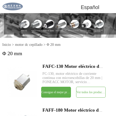
Español
Inicio
>
motor dc cepillado
>
Φ 20 mm
Φ 20 mm
FAFC-130 Motor eléctrico de corriente continua con micro cepillo de 20 mm de diámetro
FC-130, motor eléctrico de corriente
continua con microescobillas de 20 mm |
FONEACC MOTOR, servicio
personalizado de parámetros disponible.
Consigue el mejor precio
Ver todos los productos
FAFF-180 Motor eléctrico de corriente continua con micro cepillo de 20 mm de diámetro