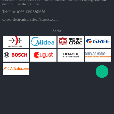
distrito. Shenzhen, China
Teléfono: 0086-13923860676
correo electronico:
sales@foneacc.com
Socio