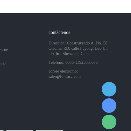
contáctenos
Dirección: Construyendo A, No. 58
Qiaonan RD, calle Fuyong, Bao Un
Preguntas más frecuentes
distrito. Shenzhen, China
Teléfono: 0086-13923860676
Políticas de privacidad de la empresa
correo electronico:
sales@foneacc.com