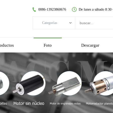
0086-13923860676
De lunes a sábado 8:30
Categorías
Categorías
motor CC sin escobillas
oductos
Foto
Descargar
motor de CC sin núcleo
motorreductor de dientes rectos
motor dc cepillado
motor sin escobillas sin núcleo
motorreductor planetario
motorreductor de plastico
motorreductor de gusano