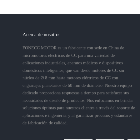
Acerca de nosotros
FONECC MOTOR es un fabricante con sede en China de
micromotores eléctricos de CC para una variedad de
aplicaciones industriales, aparatos médicos y dispositivos
domésticos inteligentes, que van desde motores de CC sin
núcleo de Ø 8 mm hasta motores eléctricos de CC con
engranajes planetarios de 60 mm de diámetro. Nuestro equipo
dedicado proporciona respuestas a tiempo para satisfacer sus
necesidades de diseño de productos. Nos enfocamos en brindar
soluciones óptimas para nuestros clientes a través del soporte de
aplicaciones e ingeniería, y al garantizar procesos y estándares
de fabricación de calidad.