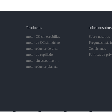
Productos
sobre nosotros
motor CC sin escobillas
Sobre nosotros
motor de CC sin núcleo
motorreductor de dientes rectos
Contáctenos
motor dc cepillado
motor sin escobillas sin núcleo
motorreductor planetario