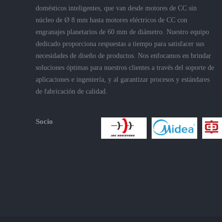
domésticos inteligentes, que van desde motores de CC sin
núcleo de Ø 8 mm hasta motores eléctricos de CC con
engranajes planetarios de 60 mm de diámetro. Nuestro equipo
dedicado proporciona respuestas a tiempo para satisfacer sus
necesidades de diseño de productos. Nos enfocamos en brindar
soluciones óptimas para nuestros clientes a través del soporte de
aplicaciones e ingeniería, y al garantizar procesos y estándares
de fabricación de calidad.
Socio