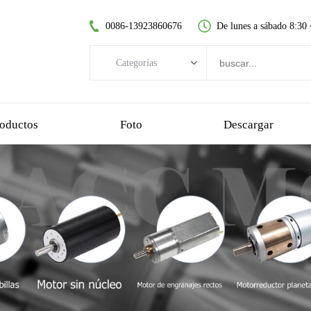
0086-13923860676
De lunes a sábado 8:30
Categorías
Categorías
motor CC sin escobillas
oductos
Foto
Descargar
motor de CC sin núcleo
motorreductor de dientes rectos
motor dc cepillado
motor sin escobillas sin núcleo
motorreductor planetario
motorreductor de plastico
motorreductor de gusano