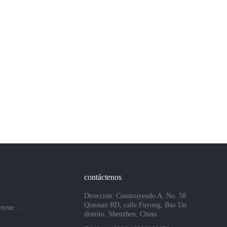
contáctenos
Dirección: Construyendo A, No. 58
Qiaonan RD, calle Fuyong, Bao Un
Preguntas más frecuentes
distrito. Shenzhen, China