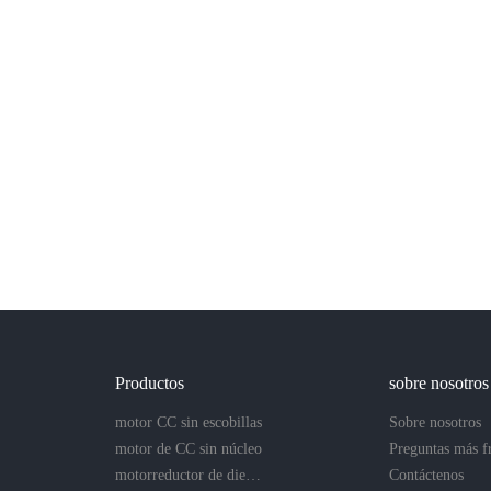
Productos
sobre nosotros
motor CC sin escobillas
Sobre nosotros
motor de CC sin núcleo
motorreductor de dientes rectos
Contáctenos