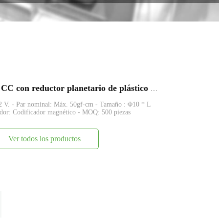
FAPG10-M10 Motor eléctrico de CC con reductor planetario de plástico pequeño de 10 mm
 12 V. - Par nominal: Máx. 50gf-cm - Tamaño : Φ10 * L
ador: Codificador magnético - MOQ: 500 piezas
Ver todos los productos