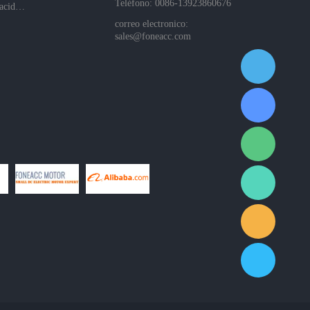
Teléfono: 0086-13923860676
Políticas de privacidad de la empresa
correo electronico:
sales@foneacc.com