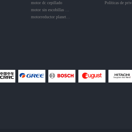
motor dc cepillado
motor sin escobillas sin núcleo
motorreductor planetario