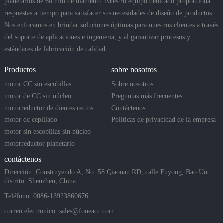
planetarios de 60 mm de diámetro. Nuestro equipo dedicado proporciona
respuestas a tiempo para satisfacer sus necesidades de diseño de productos.
Nos enfocamos en brindar soluciones óptimas para nuestros clientes a través
del soporte de aplicaciones e ingeniería, y al garantizar procesos y
estándares de fabricación de calidad.
Productos
sobre nosotros
motor CC sin escobillas
Sobre nosotros
motor de CC sin núcleo
Preguntas más frecuentes
motorreductor de dientes rectos
Contáctenos
motor dc cepillado
Políticas de privacidad de la empresa
motor sin escobillas sin núcleo
motorreductor planetario
contáctenos
Dirección: Construyendo A, No. 58 Qiaonan RD, calle Fuyong, Bao Un
distrito. Shenzhen, China
Teléfono: 0086-13923860676
correo electronico:
sales@foneacc.com