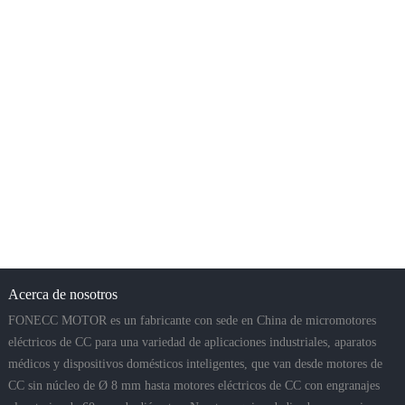
Acerca de nosotros
FONECC MOTOR es un fabricante con sede en China de micromotores
eléctricos de CC para una variedad de aplicaciones industriales, aparatos
médicos y dispositivos domésticos inteligentes, que van desde motores de
CC sin núcleo de Ø 8 mm hasta motores eléctricos de CC con engranajes