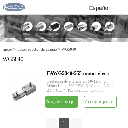
Español
Inicio
>
motorreductor de gusano
>
WG5840
WG5840
FAWG5840-555 motor eléctrico de CC reductor de caja de engranajes helicoidales de ángulo recto de 40 mm
1.relación de engranajes: 50-1200; 2.
Velocidad: 1-300 RPM; 3. Voltaje: 3 V a
24 V CC; 4. Par de salida: de 0,5
kg.cm~90kg.cm; 5. Estructura de
engranaje helicoidal con eje de
Consigue el mejor precio
Ver todos los productos
transmisión en ángulo recto; 6. Gran par
y bajo nivel de ruido; 7. Codifi
1