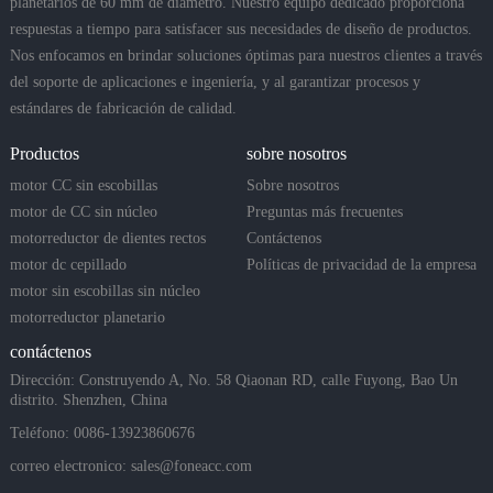
planetarios de 60 mm de diámetro. Nuestro equipo dedicado proporciona
respuestas a tiempo para satisfacer sus necesidades de diseño de productos.
Nos enfocamos en brindar soluciones óptimas para nuestros clientes a través
del soporte de aplicaciones e ingeniería, y al garantizar procesos y
estándares de fabricación de calidad.
Productos
sobre nosotros
motor CC sin escobillas
Sobre nosotros
motor de CC sin núcleo
Preguntas más frecuentes
motorreductor de dientes rectos
Contáctenos
motor dc cepillado
Políticas de privacidad de la empresa
motor sin escobillas sin núcleo
motorreductor planetario
contáctenos
Dirección: Construyendo A, No. 58 Qiaonan RD, calle Fuyong, Bao Un
distrito. Shenzhen, China
Teléfono: 0086-13923860676
correo electronico:
sales@foneacc.com