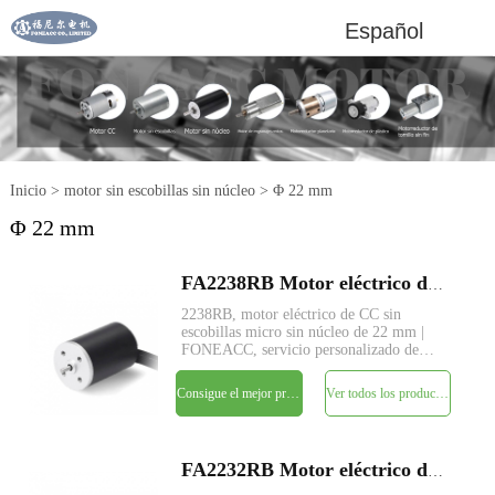
Español
Inicio
>
motor sin escobillas sin núcleo
>
Φ 22 mm
Φ 22 mm
FA2238RB Motor eléctrico de CC sin escobillas micro sin núcleo de 22 mm
2238RB, motor eléctrico de CC sin
escobillas micro sin núcleo de 22 mm |
FONEACC, servicio personalizado de
parámetros disponible.
Consigue el mejor precio
Ver todos los productos
FA2232RB Motor eléctrico de CC sin escobillas micro sin núcleo de 22 mm