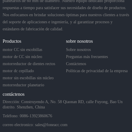
planetarios de 60 mm de diámetro. Nuestro equipo dedicado proporciona
respuestas a tiempo para satisfacer sus necesidades de diseño de productos.
Nos enfocamos en brindar soluciones óptimas para nuestros clientes a través
del soporte de aplicaciones e ingeniería, y al garantizar procesos y
estándares de fabricación de calidad.
Productos
sobre nosotros
motor CC sin escobillas
Sobre nosotros
motor de CC sin núcleo
Preguntas más frecuentes
motorreductor de dientes rectos
Contáctenos
motor dc cepillado
Políticas de privacidad de la empresa
motor sin escobillas sin núcleo
motorreductor planetario
contáctenos
Dirección: Construyendo A, No. 58 Qiaonan RD, calle Fuyong, Bao Un
distrito. Shenzhen, China
Teléfono: 0086-13923860676
correo electronico:
sales@foneacc.com