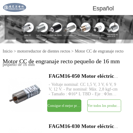
Español
Inicio
>
motorreductor de dientes rectos
>
Motor CC de engranaje recto
Motor CC de engranaje recto pequeño de 16 mm
pequeño de 16 mm
FAGM16-050 Motor eléctrico de CC con reductor de dientes rectos pequeños de 16 mm
- Voltaje nominal: CC 1,5 V, 3 V, 6 V, 9
V, 12 V. - Par nominal: Máx. 2,8 kgf-cm
- Tamaño : Φ16* L TBD - Eje : Φ3mm
D-cut 0.5mm,M3, M4,personalizado -
Codificador: codificador magnético
Consigue el mejor precio
Ver todos los productos
disponible - MOQ: 500 piezas
FAGM16-030 Motor eléctrico de CC con reductor de dientes rectos pequeños de 16 mm