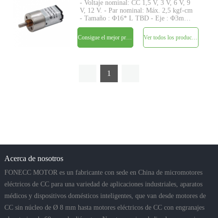
- Voltaje nominal: CC 1,5 V, 3 V, 6 V, 9
V, 12 V. - Par nominal: Máx. 2,5 kgf-cm
- Tamaño : Φ16* L TBD - Eje : Φ3mm
D-cut 0.5mm,M3, M4,personalizado -
Codificador: codificador magnético
Consigue el mejor precio
Ver todos los productos
disponible - MOQ: 500 piezas
1
Acerca de nosotros
FONECC MOTOR es un fabricante con sede en China de micromotores
eléctricos de CC para una variedad de aplicaciones industriales, aparatos
médicos y dispositivos domésticos inteligentes, que van desde motores de
CC sin núcleo de Ø 8 mm hasta motores eléctricos de CC con engranajes