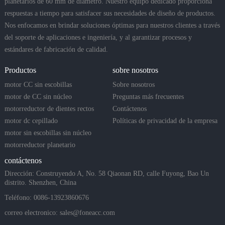
planetarios de 60 mm de diámetro. Nuestro equipo dedicado proporciona
respuestas a tiempo para satisfacer sus necesidades de diseño de productos.
Nos enfocamos en brindar soluciones óptimas para nuestros clientes a través
del soporte de aplicaciones e ingeniería, y al garantizar procesos y
estándares de fabricación de calidad.
Productos
sobre nosotros
motor CC sin escobillas
Sobre nosotros
motor de CC sin núcleo
Preguntas más frecuentes
motorreductor de dientes rectos
Contáctenos
motor dc cepillado
Políticas de privacidad de la empresa
motor sin escobillas sin núcleo
motorreductor planetario
contáctenos
Dirección: Construyendo A, No. 58 Qiaonan RD, calle Fuyong, Bao Un
distrito. Shenzhen, China
Teléfono: 0086-13923860676
correo electronico:
sales@foneacc.com