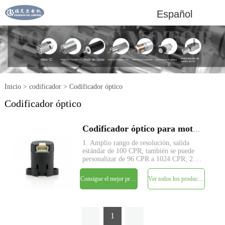
Español
Inicio
>
codificador
>
Codificador óptico
Codificador óptico
Codificador óptico para motorreductores de corriente continua
1. Amplio rango de resolución, salida
estándar de 100 CPR, también se puede
personalizar de 96 CPR a 1024 CPR; 2.
Fuente de alimentación única de 5 V, no
requiere ajuste de señal, salida de
Consigue el mejor precio
Ver todos los productos
cuadratura de dos canales; 3. Compatible
con TTL; 4. Cuente la
1