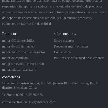
planetarios de 60 mm de diámetro. Nuestro equipo dedicado proporciona
respuestas a tiempo para satisfacer sus necesidades de diseño de productos.
Nos enfocamos en brindar soluciones óptimas para nuestros clientes a través
del soporte de aplicaciones e ingeniería, y al garantizar procesos y
estándares de fabricación de calidad.
Productos
sobre nosotros
motor CC sin escobillas
Sobre nosotros
motor de CC sin núcleo
Preguntas más frecuentes
motorreductor de dientes rectos
Contáctenos
motor dc cepillado
Políticas de privacidad de la empresa
motor sin escobillas sin núcleo
motorreductor planetario
contáctenos
Dirección: Construyendo A, No. 58 Qiaonan RD, calle Fuyong, Bao Un
distrito. Shenzhen, China
Teléfono: 0086-13923860676
correo electronico:
sales@foneacc.com