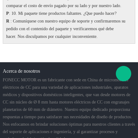
comparar el costo de envío pagado por su lado y por nuestro lado.
P
: 10. Mi paquete tiene productos faltantes. ¿Que puedo hacer?
R
: Comuníquese con nuestro equipo de soporte y confirmaremos su
pedido con el contenido del paquete y verificaremos qué debe
hacer.
Nos disculpamos por cualquier inconveniente.
Acerca de nosotros
FONECC MOTOR es un fabricante con sede en China de micromotores
eléctricos de CC para una variedad de aplicaciones industriales, aparatos
médicos y dispositivos domésticos inteligentes, que van desde motores de
CC sin núcleo de Ø 8 mm hasta motores eléctricos de CC con engranajes
planetarios de 60 mm de diámetro. Nuestro equipo dedicado proporciona
respuestas a tiempo para satisfacer sus necesidades de diseño de productos.
Nos enfocamos en brindar soluciones óptimas para nuestros clientes a través
del soporte de aplicaciones e ingeniería, y al garantizar procesos y