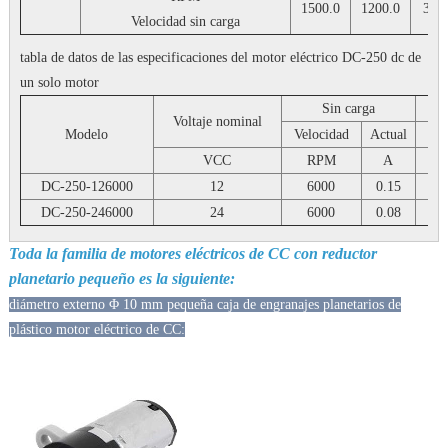
1500.0
1200.0
375
Velocidad sin carga
tabla de datos de las especificaciones del motor eléctrico DC-250 dc de
un solo motor
Sin carga
Voltaje nominal
Modelo
Velocidad
Actual
Vel
VCC
RPM
A
DC-250-126000
12
6000
0.15
DC-250-246000
24
6000
0.08
Toda la familia de motores eléctricos de CC con reductor
planetario pequeño es la siguiente:
diámetro externo Φ 10 mm pequeña caja de engranajes planetarios de
plástico motor eléctrico de CC: