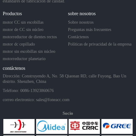
estándares de fabricación de calidad.
Productos
sobre nosotros
motor CC sin escobillas
Sobre nosotros
motor de CC sin núcleo
Preguntas más frecuentes
motorreductor de dientes rectos
Contáctenos
motor dc cepillado
Políticas de privacidad de la empresa
motor sin escobillas sin núcleo
motorreductor planetario
contáctenos
Dirección: Construyendo A, No. 58 Qiaonan RD, calle Fuyong, Bao Un
distrito. Shenzhen, China
Teléfono: 0086-13923860676
correo electronico:
sales@foneacc.com
Socio