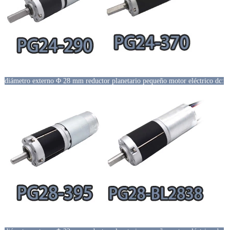
diámetro externo Φ 28 mm reductor planetario pequeño motor eléctrico dc: