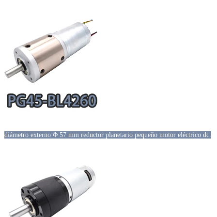
diámetro externo Φ 57 mm reductor planetario pequeño motor eléctrico dc: