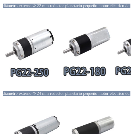
diámetro externo Φ 22 mm reductor planetario pequeño motor eléctrico dc:
diámetro externo Φ 24 mm reductor planetario pequeño motor eléctrico dc: