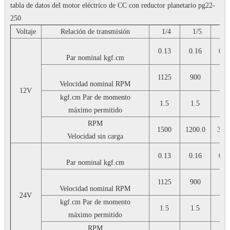
tabla de datos del motor eléctrico de CC con reductor planetario pg22-
250
Voltaje
Relación de transmisión
1/4
1/5
1/
0.13
0.16
0,4
Par nominal
kgf.cm
1125
900
28
Velocidad nominal
RPM
12V
kgf.cm
Par de momento
1.5
1.5
2.0
máximo permitido
RPM
1500
1200.0
375
Velocidad sin carga
0.13
0.16
0,4
Par nominal
kgf.cm
1125
900
28
Velocidad nominal
RPM
24V
kgf.cm
Par de momento
1.5
1.5
2.0
máximo permitido
RPM