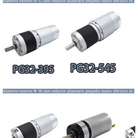
diámetro externo Φ 32 mm reductor planetario pequeño motor eléctrico dc:
diámetro externo Φ 36 mm reductor planetario pequeño motor eléctrico dc: