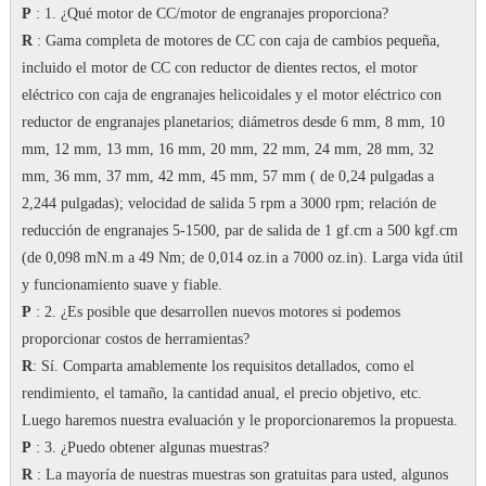
P
: 1. ¿Qué motor de CC/motor de engranajes proporciona?
R
: Gama completa de motores de CC con caja de cambios pequeña,
incluido el motor de CC con reductor de dientes rectos, el motor
eléctrico con caja de engranajes helicoidales y el motor eléctrico con
reductor de engranajes planetarios;
diámetros desde 6 mm, 8 mm, 10
mm, 12 mm, 13 mm, 16 mm, 20 mm, 22 mm, 24 mm, 28 mm, 32
mm, 36 mm, 37 mm, 42 mm, 45 mm, 57 mm ( de 0,24 pulgadas a
2,244 pulgadas);
velocidad de salida 5 rpm a 3000 rpm;
relación de
reducción de engranajes 5-1500, par de salida de 1 gf.cm a 500 kgf.cm
(de 0,098 mN.m a 49 Nm; de 0,014 oz.in a 7000 oz.in).
Larga vida útil
y funcionamiento suave y fiable.
P
: 2. ¿Es posible que desarrollen nuevos motores si podemos
proporcionar costos de herramientas?
R
: Sí.
Comparta amablemente los requisitos detallados, como el
rendimiento, el tamaño, la cantidad anual, el precio objetivo, etc.
Luego haremos nuestra evaluación y le proporcionaremos la propuesta.
P
: 3. ¿Puedo obtener algunas muestras?
R
: La mayoría de nuestras muestras son gratuitas para usted, algunos