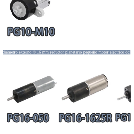
diámetro externo Φ 16 mm reductor planetario pequeño motor eléctrico dc: