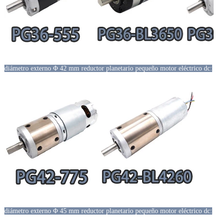
diámetro externo Φ 42 mm reductor planetario pequeño motor eléctrico dc:
diámetro externo Φ 45 mm reductor planetario pequeño motor eléctrico dc: