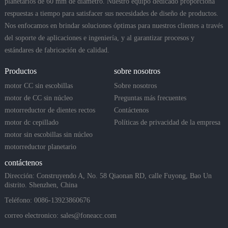
planetarios de 60 mm de diámetro. Nuestro equipo dedicado proporciona
respuestas a tiempo para satisfacer sus necesidades de diseño de productos.
Nos enfocamos en brindar soluciones óptimas para nuestros clientes a través
del soporte de aplicaciones e ingeniería, y al garantizar procesos y
estándares de fabricación de calidad.
Productos
sobre nosotros
motor CC sin escobillas
Sobre nosotros
motor de CC sin núcleo
Preguntas más frecuentes
motorreductor de dientes rectos
Contáctenos
motor dc cepillado
Políticas de privacidad de la empresa
motor sin escobillas sin núcleo
motorreductor planetario
contáctenos
Dirección: Construyendo A, No. 58 Qiaonan RD, calle Fuyong, Bao Un
distrito. Shenzhen, China
Teléfono: 0086-13923860676
correo electronico:
sales@foneacc.com