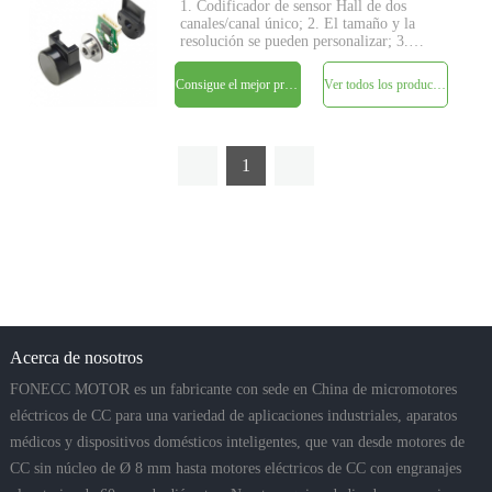
1. Codificador de sensor Hall de dos
canales/canal único; 2. El tamaño y la
resolución se pueden personalizar; 3.
Salida digital de corriente de consumo; 4.
Alta frecuencia de reflexión de 0 kHz a
Consigue el mejor precio
Ver todos los productos
100 kHz; 5. Rango de temperatura de
-40°C a 125°C.
1
Acerca de nosotros
FONECC MOTOR es un fabricante con sede en China de micromotores
eléctricos de CC para una variedad de aplicaciones industriales, aparatos
médicos y dispositivos domésticos inteligentes, que van desde motores de
CC sin núcleo de Ø 8 mm hasta motores eléctricos de CC con engranajes