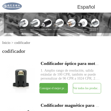
Español
Inicio
>
codificador
codificador
Codificador óptico para motorreductores de corriente continua
1. Amplio rango de resolución, salida
estándar de 100 CPR, también se puede
personalizar de 96 CPR a 1024 CPR; 2.
Fuente de alimentación única de 5 V, no
requiere ajuste de señal, salida de
Consigue el mejor precio
Ver todos los productos
cuadratura de dos canales; 3. Compatible
con TTL; 4. Cuente la
Codificador magnético para motorreductores de corriente continua